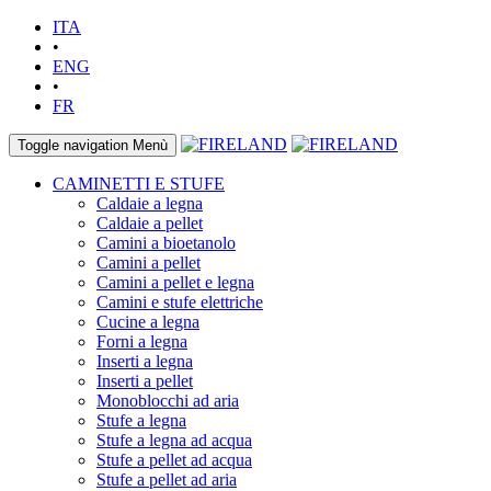
ITA
•
ENG
•
FR
Toggle navigation
Menù
CAMINETTI E STUFE
Caldaie a legna
Caldaie a pellet
Camini a bioetanolo
Camini a pellet
Camini a pellet e legna
Camini e stufe elettriche
Cucine a legna
Forni a legna
Inserti a legna
Inserti a pellet
Monoblocchi ad aria
Stufe a legna
Stufe a legna ad acqua
Stufe a pellet ad acqua
Stufe a pellet ad aria