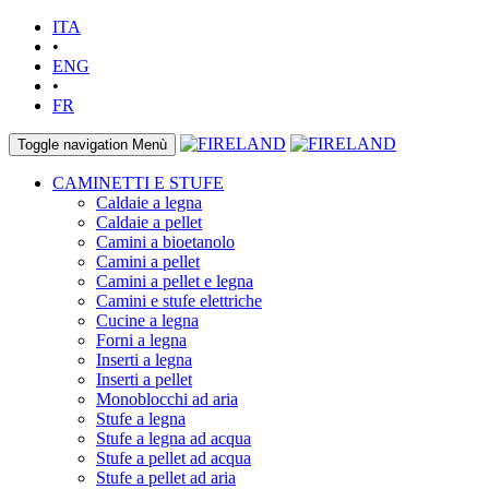
ITA
•
ENG
•
FR
Toggle navigation
Menù
CAMINETTI E STUFE
Caldaie a legna
Caldaie a pellet
Camini a bioetanolo
Camini a pellet
Camini a pellet e legna
Camini e stufe elettriche
Cucine a legna
Forni a legna
Inserti a legna
Inserti a pellet
Monoblocchi ad aria
Stufe a legna
Stufe a legna ad acqua
Stufe a pellet ad acqua
Stufe a pellet ad aria