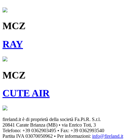
MCZ
RAY
MCZ
CUTE AIR
fireland.it è di proprietà della società
Fa.Pi.R. S.r.l.
20841 Carate Brianza (MB) • via Enrico Toti, 3
Telefono: +39 0362903495
•
Fax: +39 0362993540
Partita IVA
03070050962
• Per informazioni:
info@fireland.it