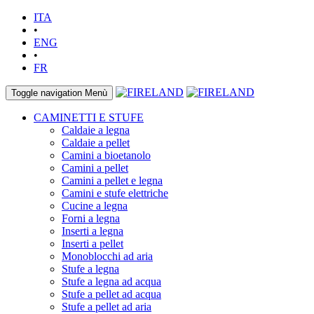
ITA
•
ENG
•
FR
Toggle navigation
Menù
CAMINETTI E STUFE
Caldaie a legna
Caldaie a pellet
Camini a bioetanolo
Camini a pellet
Camini a pellet e legna
Camini e stufe elettriche
Cucine a legna
Forni a legna
Inserti a legna
Inserti a pellet
Monoblocchi ad aria
Stufe a legna
Stufe a legna ad acqua
Stufe a pellet ad acqua
Stufe a pellet ad aria