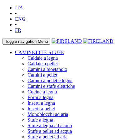
ITA
•
ENG
•
FR
Toggle navigation
Menù
CAMINETTI E STUFE
Caldaie a legna
Caldaie a pellet
Camini a bioetanolo
Camini a pellet
Camini a pellet e legna
Camini e stufe elettriche
Cucine a legna
Forni a legna
Inserti a legna
Inserti a pellet
Monoblocchi ad aria
Stufe a legna
Stufe a legna ad acqua
Stufe a pellet ad acqua
Stufe a pellet ad aria