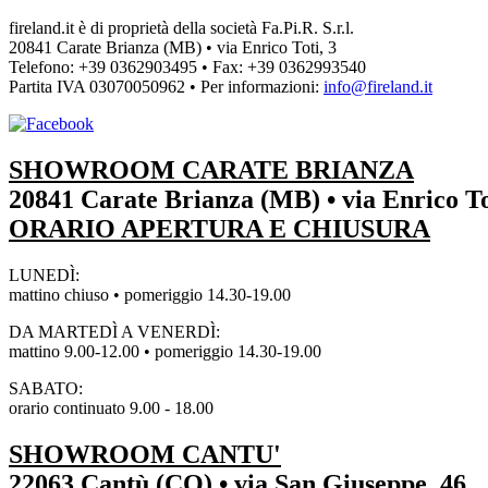
fireland.it è di proprietà della società
Fa.Pi.R. S.r.l.
20841 Carate Brianza (MB) • via Enrico Toti, 3
Telefono: +39 0362903495
•
Fax: +39 0362993540
Partita IVA
03070050962
• Per informazioni:
info@fireland.it
SHOWROOM CARATE BRIANZA
20841 Carate Brianza (MB) • via Enrico To
ORARIO APERTURA E CHIUSURA
LUNEDÌ:
mattino chiuso • pomeriggio 14.30-19.00
DA MARTEDÌ A VENERDÌ:
mattino 9.00-12.00 • pomeriggio 14.30-19.00
SABATO:
orario continuato 9.00 - 18.00
SHOWROOM CANTU'
22063 Cantù (CO) • via San Giuseppe, 46