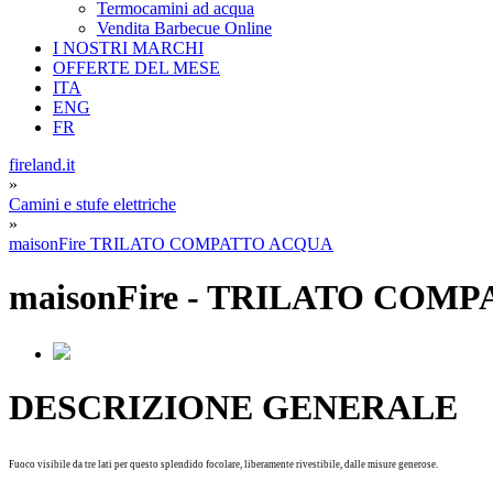
Termocamini ad acqua
Vendita Barbecue Online
I NOSTRI MARCHI
OFFERTE DEL MESE
ITA
ENG
FR
fireland.it
»
Camini e stufe elettriche
»
maisonFire TRILATO COMPATTO ACQUA
maisonFire
-
TRILATO COMP
DESCRIZIONE GENERALE
Fuoco visibile da tre lati per questo splendido focolare, liberamente rivestibile, dalle misure generose.