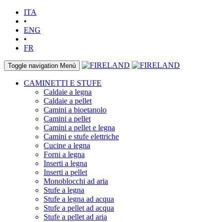
ITA
•
ENG
•
FR
Toggle navigation
Menù
CAMINETTI E STUFE
Caldaie a legna
Caldaie a pellet
Camini a bioetanolo
Camini a pellet
Camini a pellet e legna
Camini e stufe elettriche
Cucine a legna
Forni a legna
Inserti a legna
Inserti a pellet
Monoblocchi ad aria
Stufe a legna
Stufe a legna ad acqua
Stufe a pellet ad acqua
Stufe a pellet ad aria