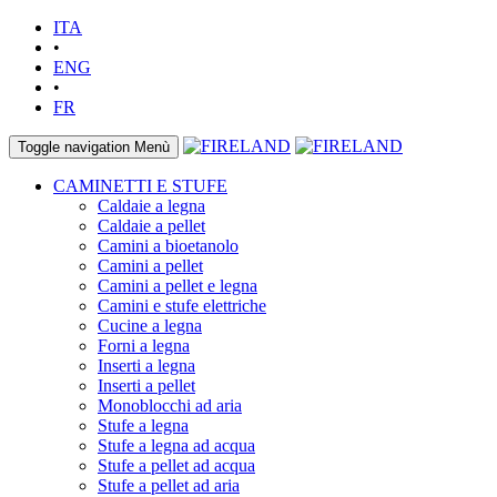
ITA
•
ENG
•
FR
Toggle navigation
Menù
CAMINETTI E STUFE
Caldaie a legna
Caldaie a pellet
Camini a bioetanolo
Camini a pellet
Camini a pellet e legna
Camini e stufe elettriche
Cucine a legna
Forni a legna
Inserti a legna
Inserti a pellet
Monoblocchi ad aria
Stufe a legna
Stufe a legna ad acqua
Stufe a pellet ad acqua
Stufe a pellet ad aria