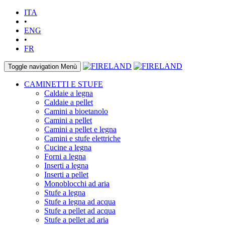
ITA
•
ENG
•
FR
Toggle navigation
Menù
CAMINETTI E STUFE
Caldaie a legna
Caldaie a pellet
Camini a bioetanolo
Camini a pellet
Camini a pellet e legna
Camini e stufe elettriche
Cucine a legna
Forni a legna
Inserti a legna
Inserti a pellet
Monoblocchi ad aria
Stufe a legna
Stufe a legna ad acqua
Stufe a pellet ad acqua
Stufe a pellet ad aria