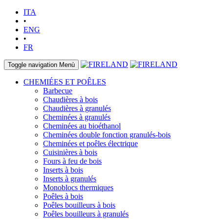
ITA
•
ENG
•
FR
Toggle navigation
Menù
CHEMIÉES ET POÊLES
Barbecue
Chaudières à bois
Chaudières à granulés
Cheminées à granulés
Cheminées au bioéthanol
Cheminées double fonction granulés-bois
Cheminées et poêles électrique
Cuisinières à bois
Fours à feu de bois
Inserts à bois
Inserts à granulés
Monoblocs thermiques
Poêles à bois
Poêles bouilleurs à bois
Poêles bouilleurs à granulés