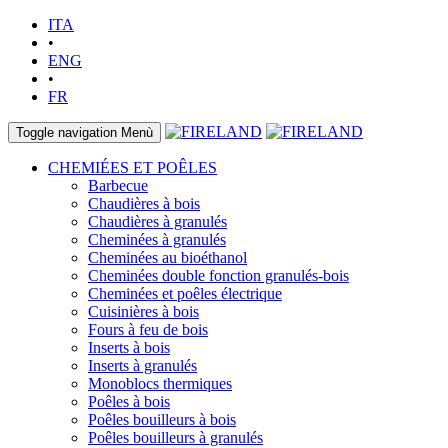
ITA
•
ENG
•
FR
Toggle navigation
Menù
CHEMIÉES ET POÊLES
Barbecue
Chaudières à bois
Chaudières à granulés
Cheminées à granulés
Cheminées au bioéthanol
Cheminées double fonction granulés-bois
Cheminées et poêles électrique
Cuisinières à bois
Fours à feu de bois
Inserts à bois
Inserts à granulés
Monoblocs thermiques
Poêles à bois
Poêles bouilleurs à bois
Poêles bouilleurs à granulés