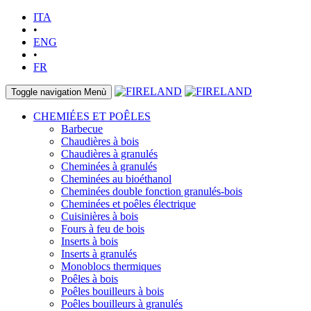
ITA
•
ENG
•
FR
Toggle navigation
Menù
CHEMIÉES ET POÊLES
Barbecue
Chaudières à bois
Chaudières à granulés
Cheminées à granulés
Cheminées au bioéthanol
Cheminées double fonction granulés-bois
Cheminées et poêles électrique
Cuisinières à bois
Fours à feu de bois
Inserts à bois
Inserts à granulés
Monoblocs thermiques
Poêles à bois
Poêles bouilleurs à bois
Poêles bouilleurs à granulés