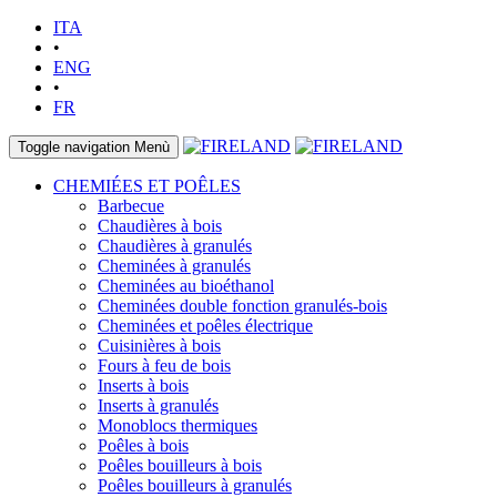
ITA
•
ENG
•
FR
Toggle navigation
Menù
CHEMIÉES ET POÊLES
Barbecue
Chaudières à bois
Chaudières à granulés
Cheminées à granulés
Cheminées au bioéthanol
Cheminées double fonction granulés-bois
Cheminées et poêles électrique
Cuisinières à bois
Fours à feu de bois
Inserts à bois
Inserts à granulés
Monoblocs thermiques
Poêles à bois
Poêles bouilleurs à bois
Poêles bouilleurs à granulés