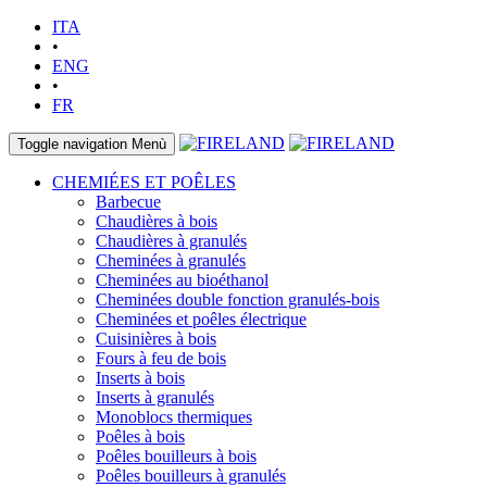
ITA
•
ENG
•
FR
Toggle navigation
Menù
CHEMIÉES ET POÊLES
Barbecue
Chaudières à bois
Chaudières à granulés
Cheminées à granulés
Cheminées au bioéthanol
Cheminées double fonction granulés-bois
Cheminées et poêles électrique
Cuisinières à bois
Fours à feu de bois
Inserts à bois
Inserts à granulés
Monoblocs thermiques
Poêles à bois
Poêles bouilleurs à bois
Poêles bouilleurs à granulés