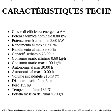
CARACTÉRISTIQUES TECH
Classe di efficienza energetica A+
Potenza termica nominale 8.80 kW
Potenza termica minima 2.60 kW
Rendimento al max 90.90 %
Rendimento al min 89.80 %
Capacità serbatoio 28.00 lt
Consumo orario minimo 0.60 kg/h
Consumo orario max 1.90 kg/h
Autonomia al min 30.00 h
Autonomia al max 10.00 h
Volume riscaldabile 216m³ (*)
Diametro uscita fumi 8 cm
Peso 155 kg
Temperatura fumi 186 ºC
Portata massica dei fumi 4.70 g/s
(*) Per volume riscaldabile si intende il numero di metri cubi riscal