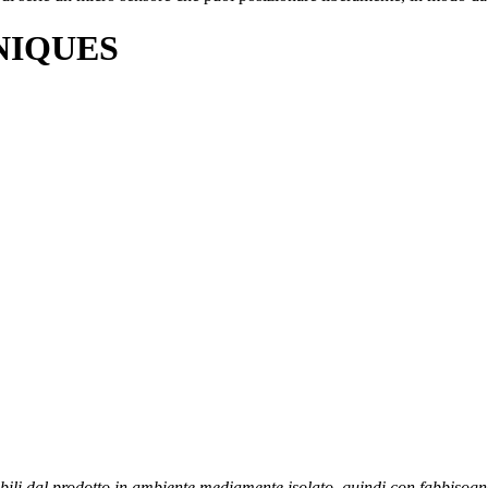
NIQUES
dabili dal prodotto in ambiente mediamente isolato, quindi con fabbisog