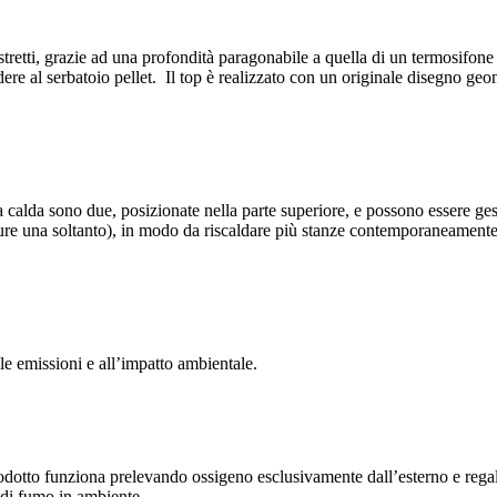
ristretti, grazie ad una profondità paragonabile a quella di un termosifone
ccedere al serbatoio pellet. Il top è realizzato con un originale disegno ge
ia calda sono due, posizionate nella parte superiore, e possono essere ges
pure una soltanto), in modo da riscaldare più stanze contemporaneame
e emissioni e all’impatto ambientale.
dotto funziona prelevando ossigeno esclusivamente dall’esterno e regal
 di fumo in ambiente.