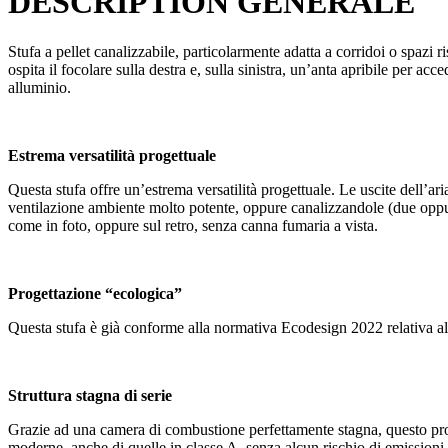
DESCRIPTION GÉNERALE
Stufa a pellet canalizzabile, particolarmente adatta a corridoi o spazi 
ospita il focolare sulla destra e, sulla sinistra, un’anta apribile per a
alluminio.
Estrema versatilità progettuale
Questa stufa offre un’estrema versatilità progettuale. Le uscite dell’ar
ventilazione ambiente molto potente, oppure canalizzandole (due op
come in foto, oppure sul retro, senza canna fumaria a vista.
Progettazione “ecologica”
Questa stufa è già conforme alla normativa Ecodesign 2022 relativa all
Struttura stagna di serie
Grazie ad una camera di combustione perfettamente stagna, questo pro
moderne, anche di quelle in classe A, senza alcun rischio di emissioni