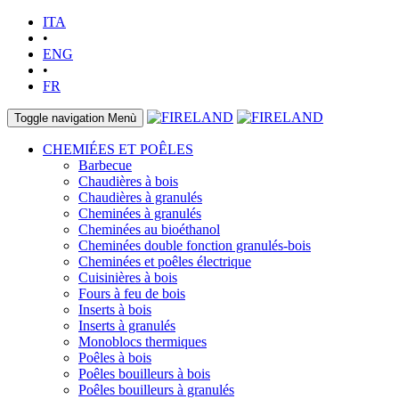
ITA
•
ENG
•
FR
Toggle navigation
Menù
CHEMIÉES ET POÊLES
Barbecue
Chaudières à bois
Chaudières à granulés
Cheminées à granulés
Cheminées au bioéthanol
Cheminées double fonction granulés-bois
Cheminées et poêles électrique
Cuisinières à bois
Fours à feu de bois
Inserts à bois
Inserts à granulés
Monoblocs thermiques
Poêles à bois
Poêles bouilleurs à bois
Poêles bouilleurs à granulés