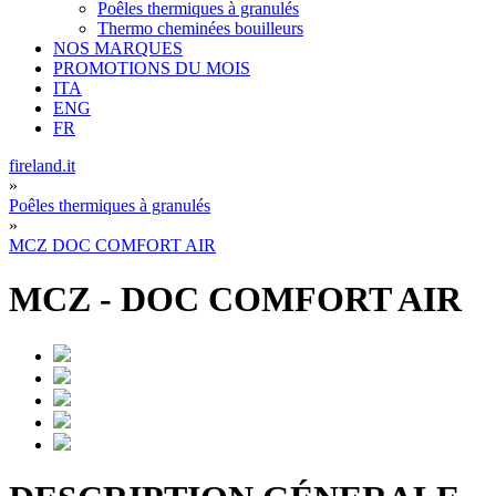
Poêles thermiques à granulés
Thermo cheminées bouilleurs
NOS MARQUES
PROMOTIONS DU MOIS
ITA
ENG
FR
fireland.it
»
Poêles thermiques à granulés
»
MCZ DOC COMFORT AIR
MCZ
-
DOC COMFORT AIR