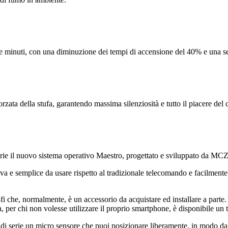
e minuti, con una diminuzione dei tempi di accensione del 40% e una sen
zata della stufa, garantendo massima silenziosità e tutto il piacere del
rie il nuovo sistema operativo Maestro, progettato e sviluppato da MCZ 
va e semplice da usare rispetto al tradizionale telecomando e facilmente i
i-fi che, normalmente, è un accessorio da acquistare ed installare a parte
a, per chi non volesse utilizzare il proprio smartphone, è disponibile un
e di serie un micro sensore che puoi posizionare liberamente, in modo d