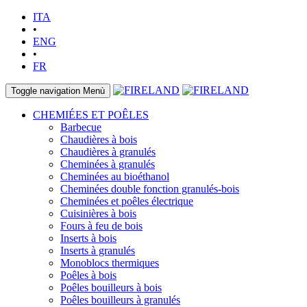
ITA
•
ENG
•
FR
Toggle navigation
Menù
CHEMIÉES ET POÊLES
Barbecue
Chaudières à bois
Chaudières à granulés
Cheminées à granulés
Cheminées au bioéthanol
Cheminées double fonction granulés-bois
Cheminées et poêles électrique
Cuisinières à bois
Fours à feu de bois
Inserts à bois
Inserts à granulés
Monoblocs thermiques
Poêles à bois
Poêles bouilleurs à bois
Poêles bouilleurs à granulés