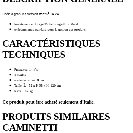
Poêle à granulés version
Ventilé 14
kW
Revêtement en Grège/Moka/Rouge/Noir Métal
télécommande standard pour la gestion des produits
CARACTÉRISTIQUES
TECHNIQUES
Puissance: 14 kW
4 étoiles
sortie de fumée: 8 cm
L.
Taille:
52
x P.
58
x H.
120
cm
lester: 147 kg
Ce produit peut être acheté seulement d'Italie.
PRODUITS SIMILAIRES
CAMINETTI