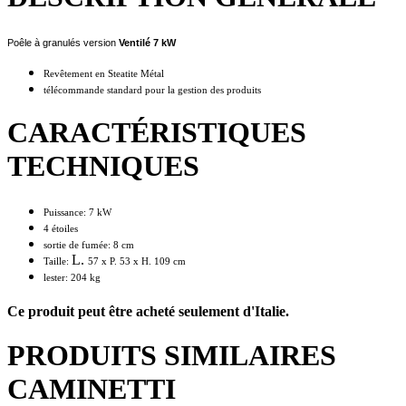
Poêle à granulés version
Ventilé 7
kW
Revêtement en Steatite Métal
télécommande standard pour la gestion des produits
CARACTÉRISTIQUES
TECHNIQUES
Puissance: 7 kW
4 étoiles
sortie de fumée: 8 cm
L.
Taille:
57
x P.
53
x H. 109 cm
lester: 204 kg
Ce produit peut être acheté seulement d'Italie.
PRODUITS SIMILAIRES
CAMINETTI