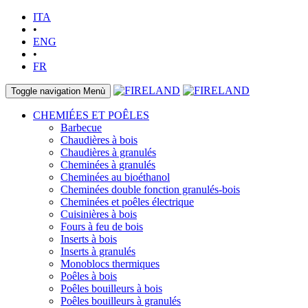
ITA
•
ENG
•
FR
Toggle navigation
Menù
CHEMIÉES ET POÊLES
Barbecue
Chaudières à bois
Chaudières à granulés
Cheminées à granulés
Cheminées au bioéthanol
Cheminées double fonction granulés-bois
Cheminées et poêles électrique
Cuisinières à bois
Fours à feu de bois
Inserts à bois
Inserts à granulés
Monoblocs thermiques
Poêles à bois
Poêles bouilleurs à bois
Poêles bouilleurs à granulés