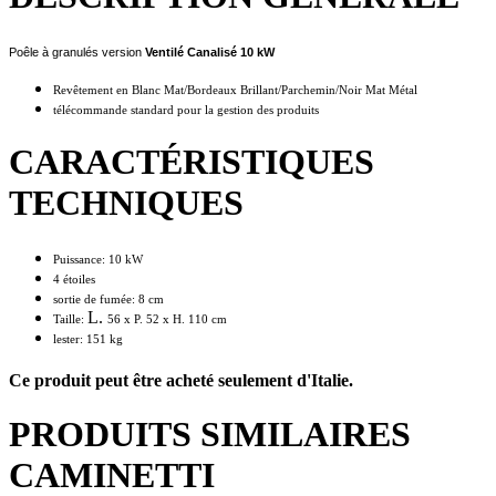
Poêle à granulés version
Ventilé C
analisé
10 kW
Revêtement en Blanc Mat/Bordeaux Brillant/Parchemin/Noir Mat Métal
télécommande standard pour la gestion des produits
CARACTÉRISTIQUES
TECHNIQUES
Puissance: 10 kW
4 étoiles
sortie de fumée: 8 cm
L.
Taille:
56
x P.
52
x H.
110
cm
lester: 151 kg
Ce produit peut être acheté seulement d'Italie.
PRODUITS SIMILAIRES
CAMINETTI