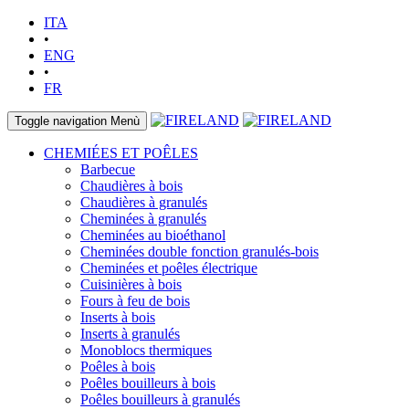
ITA
•
ENG
•
FR
Toggle navigation
Menù
CHEMIÉES ET POÊLES
Barbecue
Chaudières à bois
Chaudières à granulés
Cheminées à granulés
Cheminées au bioéthanol
Cheminées double fonction granulés-bois
Cheminées et poêles électrique
Cuisinières à bois
Fours à feu de bois
Inserts à bois
Inserts à granulés
Monoblocs thermiques
Poêles à bois
Poêles bouilleurs à bois
Poêles bouilleurs à granulés