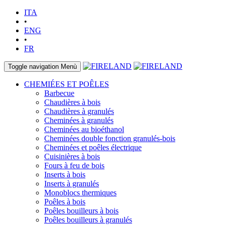
ITA
•
ENG
•
FR
Toggle navigation
Menù
CHEMIÉES ET POÊLES
Barbecue
Chaudières à bois
Chaudières à granulés
Cheminées à granulés
Cheminées au bioéthanol
Cheminées double fonction granulés-bois
Cheminées et poêles électrique
Cuisinières à bois
Fours à feu de bois
Inserts à bois
Inserts à granulés
Monoblocs thermiques
Poêles à bois
Poêles bouilleurs à bois
Poêles bouilleurs à granulés