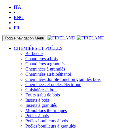
ITA
•
ENG
•
FR
Toggle navigation
Menù
CHEMIÉES ET POÊLES
Barbecue
Chaudières à bois
Chaudières à granulés
Cheminées à granulés
Cheminées au bioéthanol
Cheminées double fonction granulés-bois
Cheminées et poêles électrique
Cuisinières à bois
Fours à feu de bois
Inserts à bois
Inserts à granulés
Monoblocs thermiques
Poêles à bois
Poêles bouilleurs à bois
Poêles bouilleurs à granulés