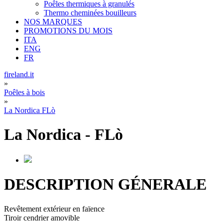
Poêles thermiques à granulés
Thermo cheminées bouilleurs
NOS MARQUES
PROMOTIONS DU MOIS
ITA
ENG
FR
fireland.it
»
Poêles à bois
»
La Nordica FLò
La Nordica
-
FLò
DESCRIPTION GÉNERALE
Revêtement extérieur en faïence
Tiroir cendrier amovible