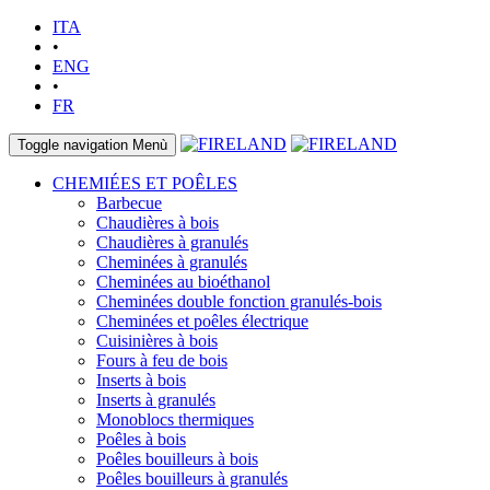
ITA
•
ENG
•
FR
Toggle navigation
Menù
CHEMIÉES ET POÊLES
Barbecue
Chaudières à bois
Chaudières à granulés
Cheminées à granulés
Cheminées au bioéthanol
Cheminées double fonction granulés-bois
Cheminées et poêles électrique
Cuisinières à bois
Fours à feu de bois
Inserts à bois
Inserts à granulés
Monoblocs thermiques
Poêles à bois
Poêles bouilleurs à bois
Poêles bouilleurs à granulés