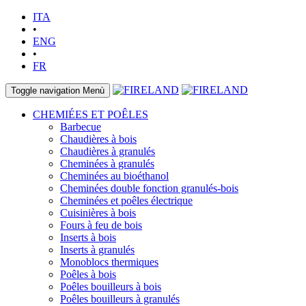
ITA
•
ENG
•
FR
Toggle navigation
Menù
CHEMIÉES ET POÊLES
Barbecue
Chaudières à bois
Chaudières à granulés
Cheminées à granulés
Cheminées au bioéthanol
Cheminées double fonction granulés-bois
Cheminées et poêles électrique
Cuisinières à bois
Fours à feu de bois
Inserts à bois
Inserts à granulés
Monoblocs thermiques
Poêles à bois
Poêles bouilleurs à bois
Poêles bouilleurs à granulés