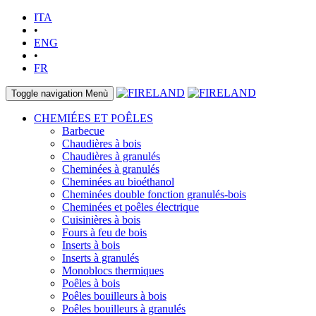
ITA
•
ENG
•
FR
Toggle navigation
Menù
CHEMIÉES ET POÊLES
Barbecue
Chaudières à bois
Chaudières à granulés
Cheminées à granulés
Cheminées au bioéthanol
Cheminées double fonction granulés-bois
Cheminées et poêles électrique
Cuisinières à bois
Fours à feu de bois
Inserts à bois
Inserts à granulés
Monoblocs thermiques
Poêles à bois
Poêles bouilleurs à bois
Poêles bouilleurs à granulés