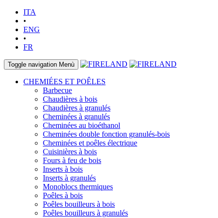
ITA
•
ENG
•
FR
Toggle navigation
Menù
CHEMIÉES ET POÊLES
Barbecue
Chaudières à bois
Chaudières à granulés
Cheminées à granulés
Cheminées au bioéthanol
Cheminées double fonction granulés-bois
Cheminées et poêles électrique
Cuisinières à bois
Fours à feu de bois
Inserts à bois
Inserts à granulés
Monoblocs thermiques
Poêles à bois
Poêles bouilleurs à bois
Poêles bouilleurs à granulés