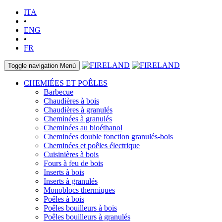
ITA
•
ENG
•
FR
Toggle navigation
Menù
CHEMIÉES ET POÊLES
Barbecue
Chaudières à bois
Chaudières à granulés
Cheminées à granulés
Cheminées au bioéthanol
Cheminées double fonction granulés-bois
Cheminées et poêles électrique
Cuisinières à bois
Fours à feu de bois
Inserts à bois
Inserts à granulés
Monoblocs thermiques
Poêles à bois
Poêles bouilleurs à bois
Poêles bouilleurs à granulés