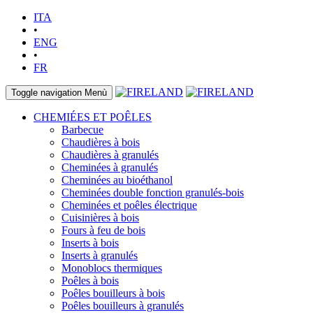
ITA
•
ENG
•
FR
Toggle navigation
Menù
CHEMIÉES ET POÊLES
Barbecue
Chaudières à bois
Chaudières à granulés
Cheminées à granulés
Cheminées au bioéthanol
Cheminées double fonction granulés-bois
Cheminées et poêles électrique
Cuisinières à bois
Fours à feu de bois
Inserts à bois
Inserts à granulés
Monoblocs thermiques
Poêles à bois
Poêles bouilleurs à bois
Poêles bouilleurs à granulés