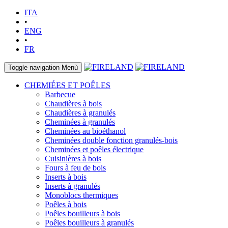
ITA
•
ENG
•
FR
Toggle navigation
Menù
CHEMIÉES ET POÊLES
Barbecue
Chaudières à bois
Chaudières à granulés
Cheminées à granulés
Cheminées au bioéthanol
Cheminées double fonction granulés-bois
Cheminées et poêles électrique
Cuisinières à bois
Fours à feu de bois
Inserts à bois
Inserts à granulés
Monoblocs thermiques
Poêles à bois
Poêles bouilleurs à bois
Poêles bouilleurs à granulés